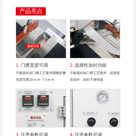
产品亮点
1.
门襟宽度可调
2.
选择性加衬功能
可根据衬衫门襟工艺要求调整折叠
可根据衬衫门襟工艺要求，选择是
宽度范围18 m m- 7 0 m m
否加衬，加衬方便快捷。
3.
压烫参数可调
4.
压烫参数可调