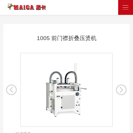
1005 前门襟折叠压烫机