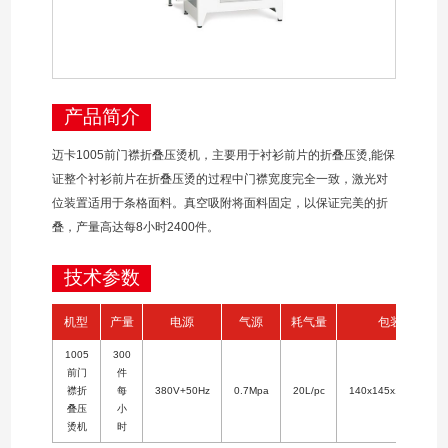
产品简介
迈卡1005前门襟折叠压烫机，主要用于衬衫前片的折叠压烫,能保
证整个衬衫前片在折叠压烫的过程中门襟宽度完全一致，激光对
位装置适用于条格面料。真空吸附将面料固定，以保证完美的折
叠，产量高达每8小时2400件。
技术参数
机型
产量
电源
气源
耗气量
包装
1005
300
前门
件
襟折
每
380V+50Hz
0.7Mpa
20L/pc
140x145x180hcm
叠压
小
烫机
时